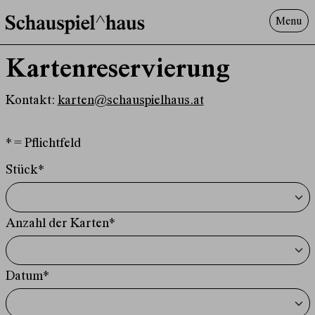
Menu
Programm
Kartenreservierung
Offenes^Haus
Über uns
Kontakt:
karten@schauspielhaus.at
Besuch
Suche
* = Pflichtfeld
Stück*
Anzahl der Karten*
Datum*