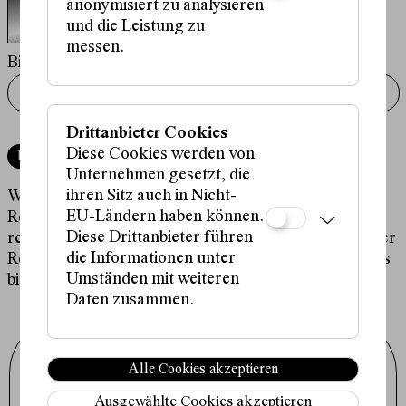
anonymisiert zu analysieren
Audio Player
und die Leistung zu
Reload
messen.
Bitte hier die Zeichenfolge eingeben
Drittanbieter Cookies
Diese Cookies werden von
Reservieren
Unternehmen gesetzt, die
ihren Sitz auch in Nicht-
Wir bitte um Verständnis, dass wir pro
EU-Ländern haben können.
Reservierungsvorgang nur maximal 4 Karten
Diese Drittanbieter führen
reservieren können. Für Gruppenreservierungen oder
die Informationen unter
Reservierungen für Schulkassen kontaktieren Sie uns
Umständen mit weiteren
bitte via Email unter
karten@schauspielhaus.at
.
Daten zusammen.
Schauspielhaus Wien GmbH
Alle Cookies akzeptieren
Porzellangasse 19
1090 Wien
+43 1 317 01 01
Ausgewählte Cookies akzeptieren