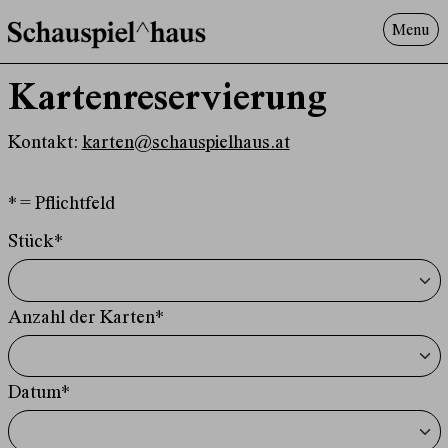
Menu
Programm
Kartenreservierung
Offenes^Haus
Über uns
Kontakt:
karten@schauspielhaus.at
Besuch
Suche
* = Pflichtfeld
Stück*
Anzahl der Karten*
Datum*