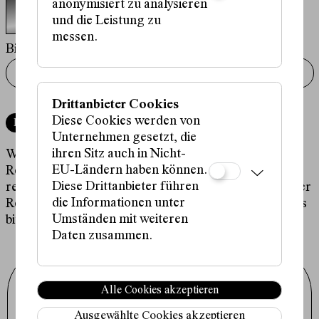
anonymisiert zu analysieren
Audio Player
und die Leistung zu
Reload
messen.
Bitte hier die Zeichenfolge eingeben
Drittanbieter Cookies
Diese Cookies werden von
Reservieren
Unternehmen gesetzt, die
ihren Sitz auch in Nicht-
Wir bitte um Verständnis, dass wir pro
EU-Ländern haben können.
Reservierungsvorgang nur maximal 4 Karten
Diese Drittanbieter führen
reservieren können. Für Gruppenreservierungen oder
die Informationen unter
Reservierungen für Schulkassen kontaktieren Sie uns
Umständen mit weiteren
bitte via Email unter
karten@schauspielhaus.at
.
Daten zusammen.
Schauspielhaus Wien GmbH
Alle Cookies akzeptieren
Porzellangasse 19
1090 Wien
+43 1 317 01 01
Ausgewählte Cookies akzeptieren