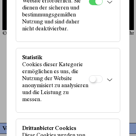
Website erforderlich. Sie
und die Politik müssen gleichermaßen aktiv werden.
dienen der sicheren und
bestimmungsgemäßen
Geld ist Klasse
wird mit dem Forum Freies Theater
Nutzung und sind daher
Düsseldorf, dem Theater RAMPE in Stuttgart, der Rosa-
nicht deaktivierbar.
Luxemburg-Stiftung und der Kunststiftung NRW
© Christian Knieps
© Chri
koproduziert.
Schauspiel:
Die Uraufführung fand am 20.9.24 am FFT in Düsseldorf
Marlene Engelhorn
,
Statistik
statt.
Volker Lösch
,
Cookies dieser Kategorie
Marlene Reiter
ermöglichen es uns, die
Weitere Informationen unter
Mitarbeit Regie:
geldistklasse.com
Nutzung der Website
Therese Lösch
anonymisiert zu analysieren
Kostüme:
und die Leistung zu
Teresa Grosser
messen.
Soufflage:
Céline Dubil
Drittanbieter Cookies
Vergangene Termine
Diese Cookies werden von