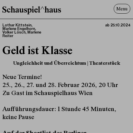
Menu
Programm
Lothar Kittstein
,
ab 25.10.2024
Marlene Engelhorn
,
Offenes^Haus
Volker Lösch
,
Marlene
Reiter
Über uns
Geld ist Klasse
Besuch
Suche
Ungleichheit und Überreichtum | Theaterstück
Neue Termine!
25., 26., 27. und 28. Februar 2026, 20 Uhr
Zu Gast im Schauspielhaus Wien
Aufführungsdauer: 1 Stunde 45 Minuten,
keine Pause