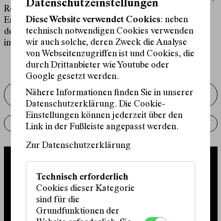
Datenschutzeinstellungen
Reiter und Lösch ein Theaterstück, das von der
Diese Website verwendet Cookies
: neben
Entstehung der Ungleichheit über die Tricks, mit
technisch notwendigen Cookies verwenden
denen Überreichtum sich tarnt und gegen Kritik
wir auch solche, deren Zweck die Analyse
immunisiert, die Gefahren für die Demokratie, das
von Webseitenzugriffen ist und Cookies, die
Gewaltpotential des unregulierten Reichtums bis hin zu
mehr anzeigen
durch Drittanbieter wie Youtube oder
Veränderungsmöglichkeiten die gesamte Bandbreite
Google gesetzt werden.
der Thematik abdeckt. Dokumentarische Abschnitte,
persönliche Geschichten und fiktive Spielszenen
Interview mit Marlene Engelhorn und Volker
Nähere Informationen finden Sie in unserer
Lösch
verbinden sich zu einem hybriden Ganzen, das vor
Datenschutzerklärung. Die Cookie-
allem eins machen soll: Lust auf Veränderung.
Einstellungen können jederzeit über den
Pressestimmen
Link in der Fußleiste angepasst werden.
Durch den innovativen Ansatz, das Problem mit Blick
auf die Reichen zu beschreiben, und mit einer
Zur Datenschutzerklärung
Protagonistin, die als erste Überreiche auf einer
Theaterbühne selbstkritisch Einblicke in die
Technisch erforderlich
abgeschottete Welt der Supervermögen liefert, macht
Cookies dieser Kategorie
Geld ist Klasse
den
sind für die
Erkenntnisprozess plastisch und zeigt: Veränderung
Grundfunktionen der
kann nur gemeinsam bewirkt werden - Arme, Reiche