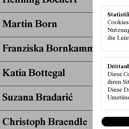
Henning Bochert
Statisti
Cookies
Martin Born
Nutzung
die Lei
Franziska Bornkamm
Drittan
Katia Bottegal
Diese C
ihren S
Diese Dr
Suzana Bradarić
Umständ
Christoph Braendle