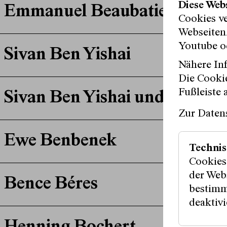
Diese Web
Emmanuel Beaubatie
Cookies v
Webseitenz
Youtube o
Sivan Ben Yishai
Nähere Inf
Die Cookie
Fußleiste 
Sivan Ben Yishai und Eyal Ra
Zur Daten
Ewe Benbenek
Technis
Cookies
der Webs
Bence Béres
bestimm
deaktivi