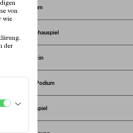
ndigen
Podium
yse von
r wie
Autor:in, Schauspiel
klärung.
n der
Autor:in
Autor:in, Podium
Schauspiel