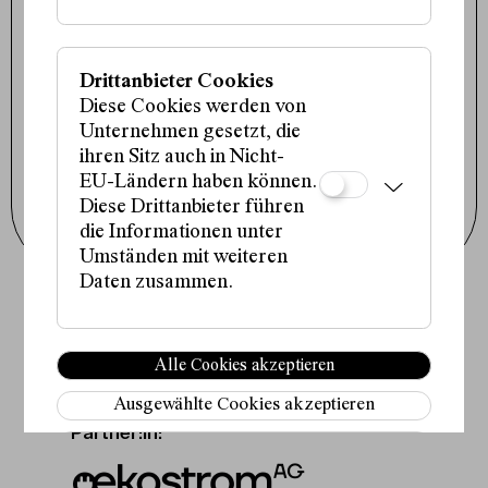
1090 Wien
+43 1 317 01 01
office@schauspielhaus.at
Impressum / Datenschutz
Drittanbieter Cookies
Presse / Downloads
Cookie-Einstellungen
Diese Cookies werden von
Unternehmen gesetzt, die
Instagram
Facebook
ihren Sitz auch in Nicht-
Tiktok
EU-Ländern haben können.
Diese Drittanbieter führen
Newsletter abonnieren
die Informationen unter
Umständen mit weiteren
Daten zusammen.
Fördergeber:innen:
Alle Cookies akzeptieren
Ausgewählte Cookies akzeptieren
Partner:in:
Nur notwendige Cookies verwenden