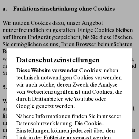
a.
Funktionseinschränkung ohne Cookies
Wir nutzen Cookies dazu, unser Angebot
nutzerfreundlich zu gestalten. Einige Cookies bleiben
auf Ihrem Endgerät gespeichert, bis Sie diese löschen.
Sie ermöglichen es uns, Ihren Browser beim nächsten
Besuch wiederzuerkennen. Wenn Sie dies nicht
wünschen, so können Sie Ihren Browser so einrichten,
Datenschutzeinstellungen
dass er Sie über das Setzen von Cookies informiert und
Diese Website verwendet Cookies
: neben
Sie dies nur im Einzelfall erlauben.
technisch notwendigen Cookies verwenden
wir auch solche, deren Zweck die Analyse
5. Newsletter
von Webseitenzugriffen ist und Cookies, die
durch Drittanbieter wie Youtube oder
Wenn Sie sich gesondert für unseren Newsletter
Google gesetzt werden.
anmelden und uns damit Ihre Einwilligung (Art 6 Abs 1
lit a DS-GVO) erteilen, verarbeiten wir Ihren Namen
Nähere Informationen finden Sie in unserer
und Ihre E-Mail-Adresse zum Zweck des Versands
Datenschutzerklärung. Die Cookie-
unseres Newsletters. Ihre E-Mailadresse wird dann bis
Einstellungen können jederzeit über den
zu Ihrer Abmeldung vom Newsletter bzw. dem
Link in der Fußleiste angepasst werden.