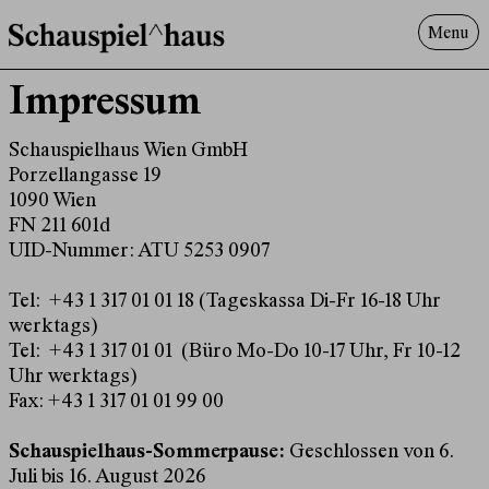
Menu
Programm
Impressum
Offenes^Haus
Über uns
Schauspielhaus Wien GmbH
Porzellangasse 19
Besuch
1090 Wien
Suche
FN 211 601d
UID-Nummer: ATU 5253 0907
Tel: +43 1 317 01 01 18 (Tageskassa Di-Fr 16-18 Uhr
werktags)
Tel: +43 1 317 01 01 (Büro Mo-Do 10-17 Uhr, Fr 10-12
Uhr werktags)
Fax: +43 1 317 01 01 99 00
Schauspielhaus-Sommerpause:
Geschlossen von 6.
Juli bis 16. August 2026