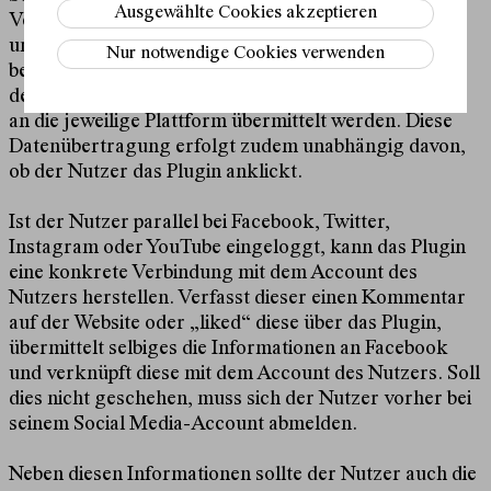
Ausgewählte Cookies akzeptieren
Verbindung. Dieser erhält somit verschiedene Daten
und erfährt, welche konkrete Seite der Nutzer
Nur notwendige Cookies verwenden
besucht. Wir weisen darauf hin, dass wir als Anbieter
der Seite keinen Einfluss darauf haben, welche Daten
an die jeweilige Plattform übermittelt werden. Diese
Datenübertragung erfolgt zudem unabhängig davon,
ob der Nutzer das Plugin anklickt.
Ist der Nutzer parallel bei Facebook, Twitter,
Instagram oder YouTube eingeloggt, kann das Plugin
eine konkrete Verbindung mit dem Account des
Nutzers herstellen. Verfasst dieser einen Kommentar
auf der Website oder „liked“ diese über das Plugin,
übermittelt selbiges die Informationen an Facebook
und verknüpft diese mit dem Account des Nutzers. Soll
dies nicht geschehen, muss sich der Nutzer vorher bei
seinem Social Media-Account abmelden.
Neben diesen Informationen sollte der Nutzer auch die