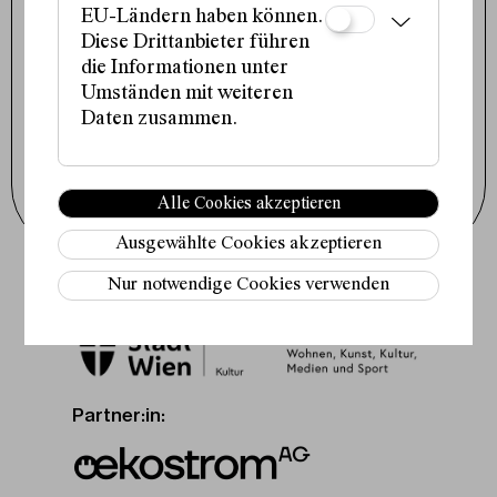
office@schauspielhaus.at
EU-Ländern haben können.
Diese Drittanbieter führen
Impressum / Datenschutz
Presse / Downloads
die Informationen unter
Cookie-Einstellungen
Umständen mit weiteren
Instagram
Daten zusammen.
Facebook
Tiktok
Newsletter abonnieren
Alle Cookies akzeptieren
Ausgewählte Cookies akzeptieren
Nur notwendige Cookies verwenden
Fördergeber:innen:
Partner:in: