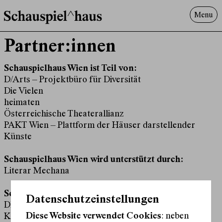
Menu
Programm
Partner:innen
Offenes^Haus
Über uns
Schauspielhaus Wien ist Teil von:
D/Arts – Projektbüro für Diversität
Besuch
Die Vielen
Suche
heimaten
Österreichische Theaterallianz
PAKT Wien – Plattform der Häuser darstellender
Künste
Schauspielhaus Wien wird unterstützt durch:
Literar Mechana
Schauspielhaus Wien koproduziert mit:
Datenschutzeinstellungen
DESPIECE
Diese Website verwendet Cookies
: neben
Kosmos Theater Wien