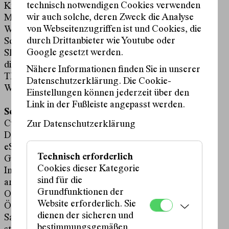
technisch notwendigen Cookies verwenden
Kunstfest Weimar
wir auch solche, deren Zweck die Analyse
MUK – Musik und Kunst Privatuniversität der Stadt
von Webseitenzugriffen ist und Cookies, die
Wien
durch Drittanbieter wie Youtube oder
Schauspielhaus Graz
Google gesetzt werden.
Slowakischen Nationaltheater – Slovenské národné
divadlo, Bratislava
Nähere Informationen finden Sie in unserer
TEATA
Datenschutzerklärung. Die Cookie-
Wiener Festwochen
Einstellungen können jederzeit über den
Link in der Fußleiste angepasst werden.
Schauspielhaus Wien kooperiert mit:
Culturall
Zur Datenschutzerklärung
Deutschlandfunk Kultur
eSeL
Technisch erforderlich
Goodnight.at
Cookies dieser Kategorie
Institut für Sprachkunst der Universität für
sind für die
angewandte Kunst
Grundfunktionen der
ORLANDO Buchhandlung
Website erforderlich. Sie
Ö1
dienen der sicheren und
Sala Beckett/Obrador Internacional de Dramatúrgia
bestimmungsgemäßen