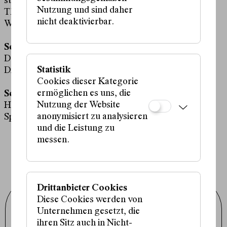
steirischer herbst
Nutzung und sind daher
Theater der Jugend
nicht deaktivierbar.
WIENER WORTSTAETTEN
Schauspielhaus Wien produziert mit:
Das Band
Statistik
Die Nachbarinnen
Cookies dieser Kategorie
ermöglichen es uns, die
Schauspielhaus Wien unterstützt:
Nutzung der Website
Hunger auf Kunst und Kultur
anonymisiert zu analysieren
Springboard
und die Leistung zu
messen.
Drittanbieter Cookies
Diese Cookies werden von
Schauspielhaus Wien GmbH
Porzellangasse 19
Unternehmen gesetzt, die
1090 Wien
ihren Sitz auch in Nicht-
+43 1 317 01 01