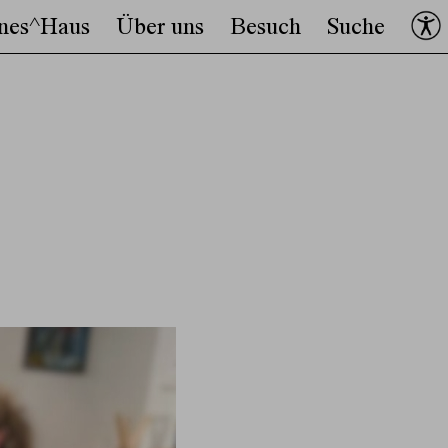
nes^Haus
Über uns
Besuch
Suche