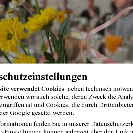
schutzeinstellungen
site verwendet Cookies
: neben technisch notwe
erwenden wir auch solche, deren Zweck die Anal
ugriffen ist und Cookies, die durch Drittanbiete
en wir nicht herum: Jede:r muss essen. Und was
der Google gesetzt werden.
einsam zu frühstücken? Eine Mahlzeit zu teilen,
an langer Tafel trifft Publikum auf Ensemble auf
ormationen finden Sie in unserer Datenschutzer
w. Wir erzählen einander von Erlebnissen aus d
-Einstellungen können jederzeit über den Link i