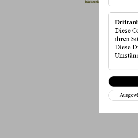
Drittan
Diese C
ihren S
Diese Dr
Umständ
Ausgewä