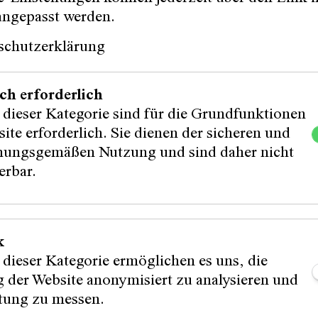
piriert auf der Bühne und was beschäftigt über d
angepasst werden.
rmelade im Mundwinkel und in bester Gesellscha
schutzerklärung
cher nicht aus.
ich: Das Offene^Haus bringt Semmeln und Geträn
ich oder die liebste Marmelade.
ch erforderlich
 dieser Kategorie sind für die Grundfunktionen
rlich, begrenzte Plätze!
ite erforderlich. Sie dienen der sicheren und
en um 10:45 Uhr und starten gemeinsam um 11:00
ungsgemäßen Nutzung und sind daher nicht
erbar.
spielhaus.at
1 351
k
 dieser Kategorie ermöglichen es uns, die
terstützung von Bäckerei Felzl
 der Website anonymisiert zu analysieren und
stung zu messen.