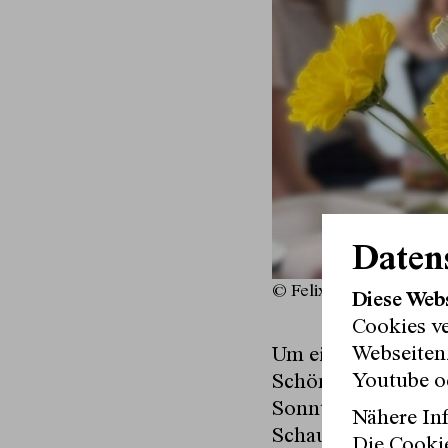
Daten
© Felix Rotkehl
Diese Web
Cookies v
Webseitenz
Um eine Sache komm
Youtube o
Schöneres, als gem
Sonntagsfrühstück 
Nähere Inf
Schauspielhaus-Cre
Die Cookie