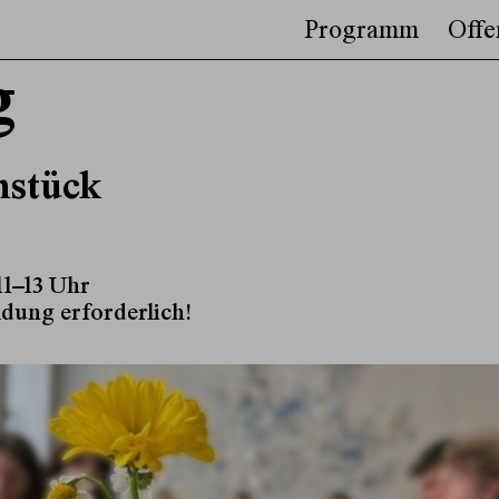
Programm
Offe
g
hstück
11–13 Uhr
ldung erforderlich!