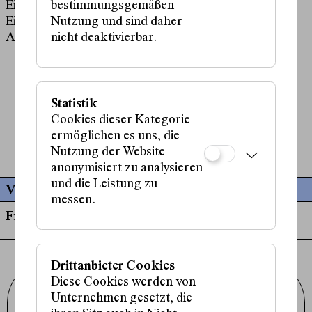
Eintrittspreise:
bestimmungsgemäßen
Einheitspreis 10€
Nutzung und sind daher
Aktionspreis 5€, in Kombination mit einer Karte für
nicht deaktivierbar.
1000 Eyes
mehr anzeigen
Statistik
Live-Musik und Komposition:
Özlem Bulut
,
Cookies dieser Kategorie
Sakina Teyna
,
ermöglichen es uns, die
Efe Turumtay
Nutzung der Website
anonymisiert zu analysieren
und die Leistung zu
Vergangene Termine
messen.
Fr, 22. März, 20:00 Uhr
Drittanbieter Cookies
Diese Cookies werden von
Schauspielhaus Wien GmbH
Unternehmen gesetzt, die
Porzellangasse 19