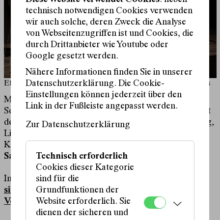
technisch notwendigen Cookies verwenden
wir auch solche, deren Zweck die Analyse
von Webseitenzugriffen ist und Cookies, die
durch Drittanbieter wie Youtube oder
Google gesetzt werden.
Nähere Informationen finden Sie in unserer
Efe Turumtay, Özlem Bulut, Sakina Teyna © Kadir Günes
Datenschutzerklärung. Die Cookie-
Einstellungen können jederzeit über den
Mit Nouruz beginnt der Frühling – auch im
Link in der Fußleiste angepasst werden.
Schauspielhaus! Das kurdische Neujahrsfest markiert
den Beginn eines neuen Jahres und schenkt Hoffnung,
Zur Datenschutzerklärung
Licht und Wärme. Wir freuen uns auf ein Nouruz-
Konzert mit den bekannten Wiener Musikerinnen
Sakina Teyna,
Özlem Bulut
und
Efe Turumtay.
Technisch erforderlich
Cookies dieser Kategorie
Im Rahmen von
1000 dost hindik in - 1000 Freunde
sind für die
sind zu wenig.
Grundfunktionen der
Veranstaltungsreihe zu
1000 Eyes
Website erforderlich. Sie
dienen der sicheren und