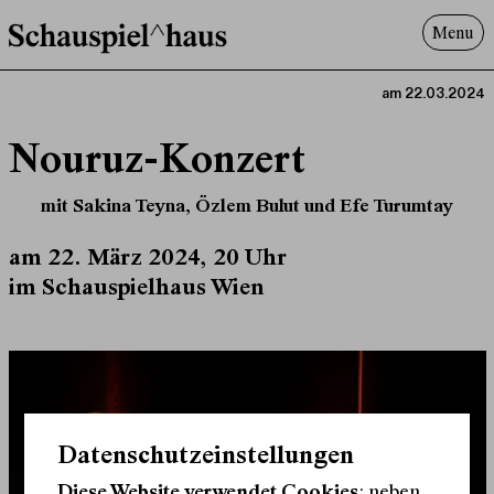
Menu
Programm
am 22.03.2024
Offenes^Haus
Nouruz-Konzert
Über uns
Besuch
mit Sakina Teyna, Özlem Bulut und Efe Turumtay
Suche
am 22. März 2024, 20 Uhr
im Schauspielhaus Wien
Datenschutzeinstellungen
Diese Website verwendet Cookies
: neben