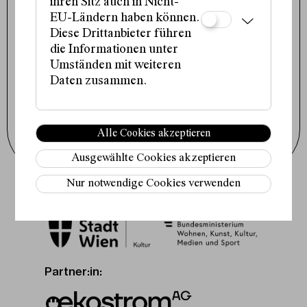
1090 Wien
ihren Sitz auch in Nicht-
+43 1 317 01 01
EU-Ländern haben können.
office@schauspielhaus.at
Diese Drittanbieter führen
Impressum / Datenschutz
die Informationen unter
Presse / Downloads
Cookie-Einstellungen
Umständen mit weiteren
Daten zusammen.
Instagram
Facebook
Tiktok
Newsletter abonnieren
Alle Cookies akzeptieren
Ausgewählte Cookies akzeptieren
Nur notwendige Cookies verwenden
Fördergeber:innen:
Partner:in: