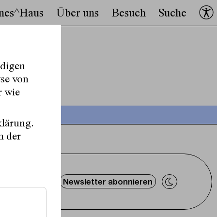
nes^Haus
Über uns
Besuch
Suche
ndigen
yse von
r wie
klärung.
n der
Newsletter abonnieren