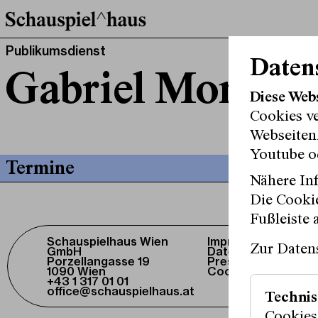
Publikumsdienst
Daten
Gabriel Moncay
Diese Web
Cookies v
Webseitenz
Youtube o
Termine
Nähere Inf
Die Cookie
Fußleiste 
Schauspielhaus Wien
Impressum /
Zur Daten
GmbH
Datenschutz
Porzellangasse 19
Presse / Download
1090 Wien
Cookie-Einstellung
+43 1 317 01 01
office@schauspielhaus.at
Technis
Cookies