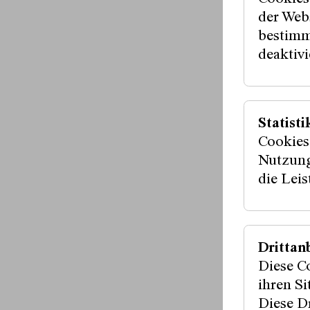
der Webs
Fördergeber:i
bestimm
deaktivi
Medienpartner
Statisti
Cookies
Nutzung
die Lei
Drittan
Diese C
ihren S
Diese Dr