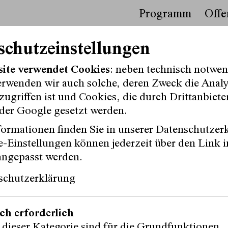
Programm
Offe
schutzeinstellungen
o-Asan
site verwendet Cookies
: neben technisch notwe
erwenden wir auch solche, deren Zweck die Anal
ugriffen ist und Cookies, die durch Drittanbiete
der Google gesetzt werden.
ormationen finden Sie in unserer Datenschutzer
-Einstellungen können jederzeit über den Link i
angepasst werden.
Instagram
schutzerklärung
Facebook
s
Tiktok
en
ch erforderlich
 dieser Kategorie sind für die Grundfunktionen