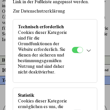
Stummfilmen und konzipiert und realisiert begehbare,
Link in der Fußleiste angepasst werden.
interaktive Klanginstallationen und Sound-Spiel-
Zur Datenschutzerklärung
Objekte unter den Labels
SONOgames
und
Useful_Updates
. Zusammenarbeit mit Schulen in Form
von Workshops und öffentlichen Wochenendkursen
Technisch erforderlich
für elektronische Klangobjekte und Instrumente sowie
Cookies dieser Kategorie
Sound Design. Für das Schauspielhaus begleitete er die
sind für die
Inszenierung von
1000 Eyes
.
Grundfunktionen der
Website erforderlich. Sie
dienen der sicheren und
Beteiligt an
bestimmungsgemäßen
Nutzung und sind daher
1000 Eyes
Musik und Sound
nicht deaktivierbar.
Termine
Statistik
Cookies dieser Kategorie
ermöglichen es uns, die