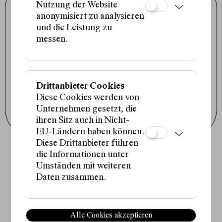
Schauspielhaus Wien GmbH
Nutzung der Website
Porzellangasse 19
1090 Wien
anonymisiert zu analysieren
+43 1 317 01 01
und die Leistung zu
office@schauspielhaus.at
messen.
Impressum / Datenschutz
Presse / Downloads
Cookie-Einstellungen
Instagram
Facebook
Drittanbieter Cookies
Tiktok
Diese Cookies werden von
Unternehmen gesetzt, die
Newsletter abonnieren
ihren Sitz auch in Nicht-
EU-Ländern haben können.
Diese Drittanbieter führen
die Informationen unter
Fördergeber:innen:
Umständen mit weiteren
Daten zusammen.
Partner:in:
Alle Cookies akzeptieren