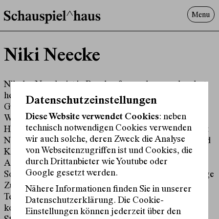
Menu
Programm
Niki Neecke
Offenes^Haus
Über uns
Besuch
Nikolas Neecke ist in Basel aufgewachsen und wohnt
heute in Berlin. Er studierte an der Schule für
Suche
Datenschutzeinstellungen
Gestaltung Basel (1993-1995) und Audio Design bei
Diese Website verwendet Cookies
: neben
Wolfgang Heiniger und Thomas Kessler an der
technisch notwendigen Cookies verwenden
Hochschule für Musik Basel (1995 - 2000). Seither ist
wir auch solche, deren Zweck die Analyse
Niki als freischaffender Musiker, Sound Designer und
von Webseitenzugriffen ist und Cookies, die
Komponist in den Bereichen Bühne, Film und Sound
durch Drittanbieter wie Youtube oder
Art international tätig und schafft Bühnenmusik und
Google gesetzt werden.
Sound Design für diverse Theaterformen. Langjährige
Zusammenarbeit mit bekannten Regiseur:innen sowie
Nähere Informationen finden Sie in unserer
Teil der Freien Szene. Gleichzeitig schafft er
Datenschutzerklärung. Die Cookie-
kontemporäre, konzertante Vertonung von
Einstellungen können jederzeit über den