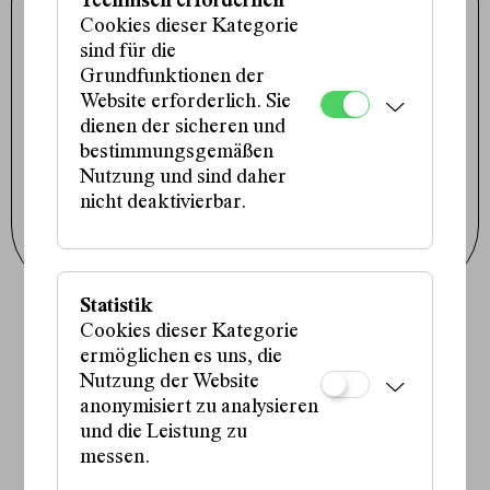
Technisch erforderlich
Porzellangasse 19
1090 Wien
Cookies dieser Kategorie
+43 1 317 01 01
office@schauspielhaus.at
sind für die
Grundfunktionen der
Impressum / Datenschutz
Website erforderlich. Sie
Presse / Downloads
Cookie-Einstellungen
dienen der sicheren und
bestimmungsgemäßen
Instagram
Facebook
Nutzung und sind daher
Tiktok
nicht deaktivierbar.
Newsletter abonnieren
Statistik
Cookies dieser Kategorie
Fördergeber:innen:
ermöglichen es uns, die
Nutzung der Website
anonymisiert zu analysieren
und die Leistung zu
Partner:in:
messen.