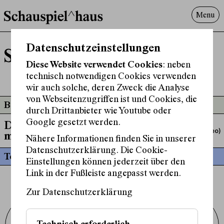
Menu
Programm
Datenschutzeinstellungen
Samuel Koch
Offenes^Haus
Diese Website verwendet Cookies
: neben
Über uns
technisch notwendigen Cookies verwenden
Besuch
wir auch solche, deren Zweck die Analyse
Suche
von Webseitenzugriffen ist und Cookies, die
Beteiligt an
durch Drittanbieter wie Youtube oder
Google gesetzt werden.
Die vielen Stimmen
Schauspiel (per Video)
meines Bruders
Nähere Informationen finden Sie in unserer
Datenschutzerklärung. Die Cookie-
Termine
Einstellungen können jederzeit über den
Link in der Fußleiste angepasst werden.
Zur Datenschutzerklärung
Schauspielhaus Wien GmbH