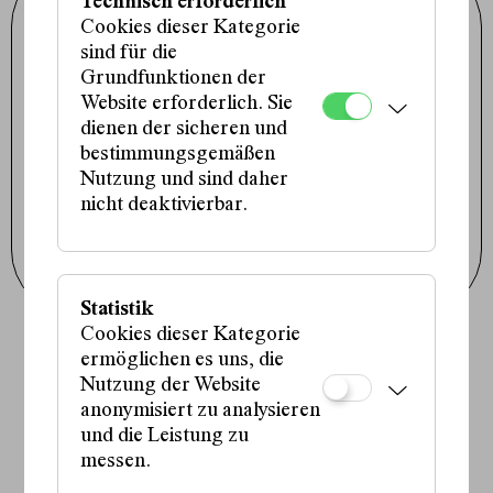
Technisch erforderlich
Schauspielhaus Wien GmbH
Porzellangasse 19
Cookies dieser Kategorie
1090 Wien
sind für die
+43 1 317 01 01
office@schauspielhaus.at
Grundfunktionen der
Website erforderlich. Sie
Impressum / Datenschutz
Presse / Downloads
dienen der sicheren und
Cookie-Einstellungen
bestimmungsgemäßen
Nutzung und sind daher
Instagram
Facebook
nicht deaktivierbar.
Tiktok
Newsletter abonnieren
Statistik
Cookies dieser Kategorie
ermöglichen es uns, die
Fördergeber:innen:
Nutzung der Website
anonymisiert zu analysieren
und die Leistung zu
messen.
Partner:in: