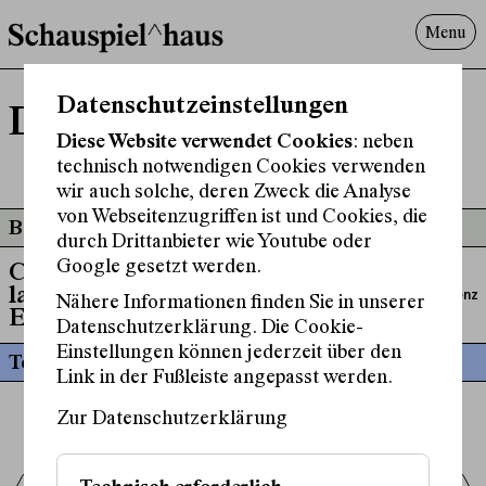
Menu
Programm
Datenschutzeinstellungen
Darya Boreyri
Offenes^Haus
Diese Website verwendet Cookies
: neben
Über uns
technisch notwendigen Cookies verwenden
Besuch
wir auch solche, deren Zweck die Analyse
Suche
von Webseitenzugriffen ist und Cookies, die
Beteiligt an
durch Drittanbieter wie Youtube oder
Google gesetzt werden.
Chronik der
laufenden
Regieassistenz
Nähere Informationen finden Sie in unserer
Entgleisungen
Datenschutzerklärung. Die Cookie-
Einstellungen können jederzeit über den
Termine
Link in der Fußleiste angepasst werden.
Zur Datenschutzerklärung