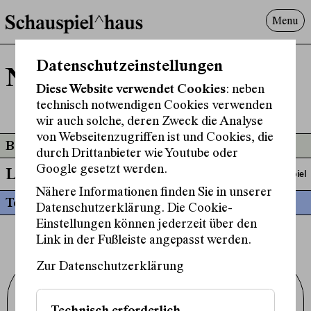
Menu
Programm
Datenschutzeinstellungen
Niels Hering
Offenes^Haus
Diese Website verwendet Cookies
: neben
Über uns
technisch notwendigen Cookies verwenden
Besuch
wir auch solche, deren Zweck die Analyse
Suche
von Webseitenzugriffen ist und Cookies, die
Beteiligt an
durch Drittanbieter wie Youtube oder
Google gesetzt werden.
Little Scratch
Schauspiel
Nähere Informationen finden Sie in unserer
Termine
Datenschutzerklärung. Die Cookie-
Einstellungen können jederzeit über den
Link in der Fußleiste angepasst werden.
Zur Datenschutzerklärung
Schauspielhaus Wien GmbH
Porzellangasse 19
1090 Wien