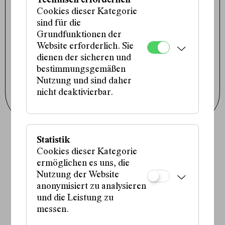
Technisch erforderlich
+43 1 317 01 01
Cookies dieser Kategorie
office@schauspielhaus.at
sind für die
Impressum / Datenschutz
Grundfunktionen der
Presse / Downloads
Cookie-Einstellungen
Website erforderlich. Sie
dienen der sicheren und
Instagram
Facebook
bestimmungsgemäßen
Tiktok
Nutzung und sind daher
nicht deaktivierbar.
Newsletter abonnieren
Statistik
Fördergeber:innen:
Cookies dieser Kategorie
ermöglichen es uns, die
Nutzung der Website
anonymisiert zu analysieren
Partner:in:
und die Leistung zu
messen.