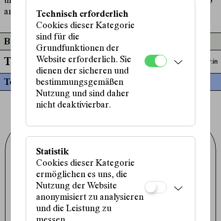
und Das Narr. Sein Theaterstück
America
wurde 2023
am Schauspiel Leipzig uraufgeführt.
Technisch erforderlich
Cookies dieser Kategorie
sind für die
Beteiligt an
Grundfunktionen der
Website erforderlich. Sie
Text in Arbeit: Tag 2
Autor:in
dienen der sicheren und
Termine
bestimmungsgemäßen
Nutzung und sind daher
nicht deaktivierbar.
Schauspielhaus Wien GmbH
Porzellangasse 19
Statistik
1090 Wien
Cookies dieser Kategorie
+43 1 317 01 01
office@schauspielhaus.at
ermöglichen es uns, die
Nutzung der Website
Impressum / Datenschutz
Presse / Downloads
anonymisiert zu analysieren
Cookie-Einstellungen
und die Leistung zu
Instagram
messen.