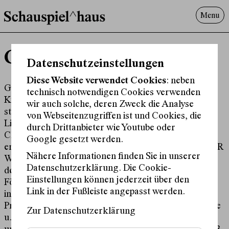
Menu
Programm
Giorgio Ferretti
Offenes^Haus
Datenschutzeinstellungen
Über uns
Diese Website verwendet Cookies
: neben
Besuch
Giorgio Ferretti hat Literatur- und
technisch notwendigen Cookies verwenden
Kulturwissenschaften in Italien und Deutschland
Suche
wir auch solche, deren Zweck die Analyse
studiert sowie Literarisches Schreiben am Deutschen
von Webseitenzugriffen ist und Cookies, die
Literaturinstitut in Leipzig. Aktuell ist er
durch Drittanbieter wie Youtube oder
Chefredakteur der Literaturzeitschrift Edit. 2022
Google gesetzt werden.
erhielt er den exil-Dramatiker*innenpreis der WIENER
Nähere Informationen finden Sie in unserer
WORTSTAETTEN, 2023 das SchreibZeit-Stipendium
Datenschutzerklärung. Die Cookie-
der Stiftung Niedersachsen und den Wortmeldungen
Einstellungen können jederzeit über den
Förderpreis. 2024 war er Stipendiat der Villa Decius
Link in der Fußleiste angepasst werden.
in Krakau und Styria-Artist-in-Residence in Graz.
Prosa, Lyrik, Essays und Dramatisches von ihm wurde
Zur Datenschutzerklärung
u. a. in Akzente, BELLA triste, PS Politisch Schreiben