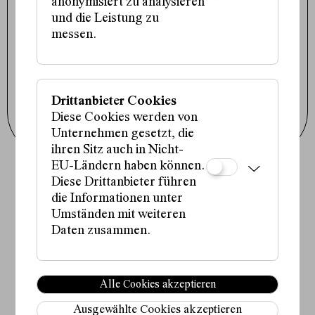
office@schauspielhaus.at
anonymisiert zu analysieren
und die Leistung zu
Impressum / Datenschutz
Presse / Downloads
messen.
Cookie-Einstellungen
Instagram
Facebook
Tiktok
Drittanbieter Cookies
Newsletter abonnieren
Diese Cookies werden von
Unternehmen gesetzt, die
ihren Sitz auch in Nicht-
EU-Ländern haben können.
Diese Drittanbieter führen
Fördergeber:innen:
die Informationen unter
Umständen mit weiteren
Daten zusammen.
Partner:in:
Alle Cookies akzeptieren
Ausgewählte Cookies akzeptieren