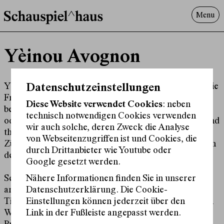
Menu
Programm
Yèinou Avognon
Offenes^Haus
Über uns
Besuch
Yèinou Avognon (they/them) entdeckte schon früh die
Datenschutzeinstellungen
Freude am künstlerischen Ausdruck, sei es im Tanz,
Suche
Diese Website verwendet Cookies
: neben
beim Eiskunstlaufen, Musizieren (Cello und Klavier)
technisch notwendigen Cookies verwenden
oder Singen. Den ersten Kontakt mit dem Theater fand
wir auch solche, deren Zweck die Analyse
they in einem der Jugendclubs des Schauspielhaus
von Webseitenzugriffen ist und Cookies, die
Zürich, worauf das Theaterjahr und eine erste Rolle in
durch Drittanbieter wie Youtube oder
der Produktion
Bullestress
folgten.
Google gesetzt werden.
Nähere Informationen finden Sie in unserer
Seither reiht sich eine Arbeit an die nächste: unter
Datenschutzerklärung. Die Cookie-
anderem
Last Night a DJ Took My Life
von Joana
Einstellungen können jederzeit über den
Tischkau,
The Tempest
,
Robin Hood – Beast Ballad
von
Link in der Fußleiste angepasst werden.
Wu Tsang und Moved by The Motion sowie weitere