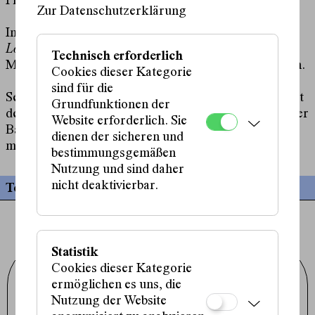
Produktionen.
Zur Datenschutzerklärung
In freien Projekten wie
Gazing Back
und
Frankenstein
Lost
konnte Yèinou die eigene Neugier auf das
Technisch erforderlich
Musikmischen, Choreografieren und Texten ausleben.
Cookies dieser Kategorie
sind für die
Seit April studiert Yèinou Schauspiel an der Universität
Grundfunktionen der
der Künste Berlin. Darüber hinaus ist they Mitglied der
Website erforderlich. Sie
Band
Manic Pixxies
, in der they co-komponiert,
dienen der sicheren und
mitsingt, sowie Gitarre und Klavier spielt.
bestimmungsgemäßen
Nutzung und sind daher
nicht deaktivierbar.
Termine
Statistik
Cookies dieser Kategorie
Schauspielhaus Wien GmbH
ermöglichen es uns, die
Porzellangasse 19
1090 Wien
Nutzung der Website
+43 1 317 01 01