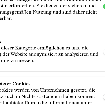
ite erforderlich. Sie dienen der sicheren und
(äh, vielvölkasta
ungsgemäßen Nutzung und sind daher nicht
erbar.
Instagram
Facebook
k
s
Tiktok
en
 dieser Kategorie ermöglichen es uns, die
 der Website anonymisiert zu analysieren und
stung zu messen.
nnen:
Partner:in:
bieter Cookies
ookies werden von Unternehmen gesetzt, die
:innen:
itz auch in Nicht-EU-Ländern haben können.
ittanbieter führen die Informationen unter