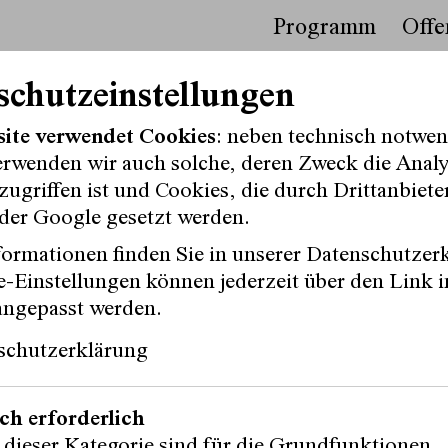
Programm
Offe
schutzeinstellungen
s
site verwendet Cookies
: neben technisch notwe
erwenden wir auch solche, deren Zweck die Anal
ugriffen ist und Cookies, die durch Drittanbiete
der Google gesetzt werden.
ormationen finden Sie in unserer Datenschutzer
-Einstellungen können jederzeit über den Link i
angepasst werden.
schutzerklärung
Ewe Benbenek
übersetzt von
Lídia Nádori
ФielföلkaŠtát
ch erforderlich
 dieser Kategorie sind für die Grundfunktionen