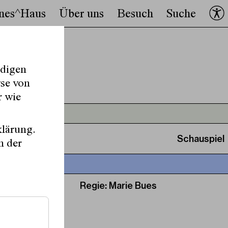
nes^Haus
Über uns
Besuch
Suche
ndigen
yse von
r wie
klärung.
Schauspiel
n der
Regie:
Marie Bues