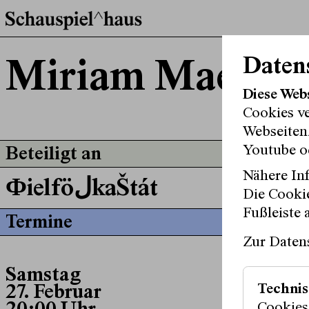
Daten
Miriam Maerten
Diese Web
Cookies v
Webseitenz
Youtube o
Beteiligt an
Nähere Inf
ФielföلkaŠtát
Die Cookie
Fußleiste 
Termine
Zur Daten
Samstag
Technis
27. Februar
Cookies