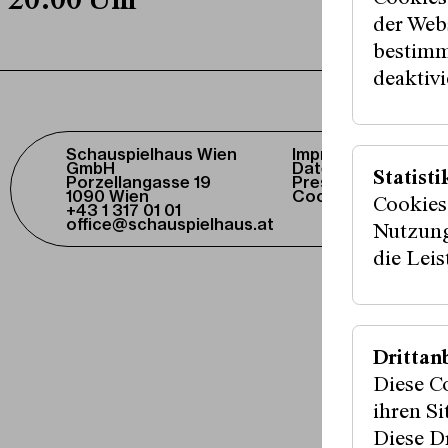
20:00 Uhr
der Webs
bestimm
deaktivi
Schauspielhaus Wien
Impressum /
GmbH
Datenschutz
Statisti
Porzellangasse 19
Presse / Download
1090 Wien
Cookie-Einstellung
Cookies
+43 1 317 01 01
office@schauspielhaus.at
Nutzung
die Lei
Fördergeber:i
Drittan
Diese C
Medienpartner
ihren S
Diese Dr