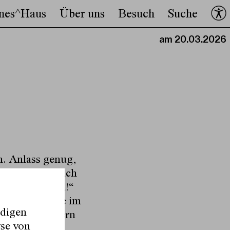
nes^Haus
Über uns
Besuch
Suche
am 20.03.2026
h. Anlass genug,
iern. Doch auch
rogramm „Oida!“
nlass sind sie im
ndigen
zer, von Goisern
yse von
ieder von