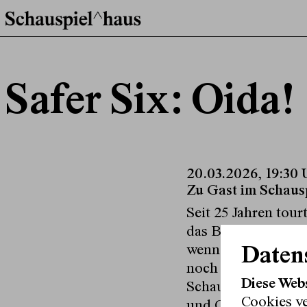
Safer Six: Oida!
20.03.2026, 19:30 
Zu Gast im Schaus
Seit 25 Jahren tou
das Band-Jubiläum
wenn jedes Fest ei
Daten
noch ein letztes M
Diese Web
Schauspielhaus zu 
Cookies v
und Co. sind in ei