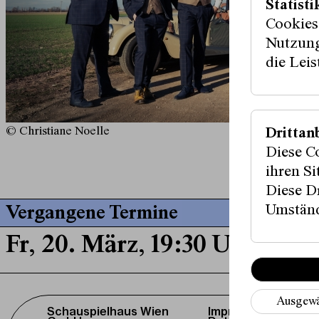
Statisti
Cookies
Nutzung
die Lei
© Christiane Noelle
Drittan
Diese C
ihren S
Diese Dr
Umständ
Vergangene Termine
Fr, 20. März, 19:30 Uhr
Ausgewä
Schauspielhaus Wien
Impressum /