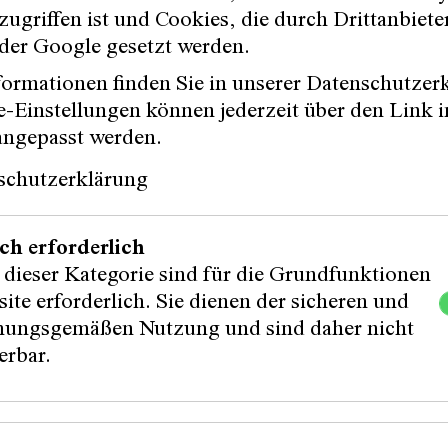
ugriffen ist und Cookies, die durch Drittanbiete
Edmund und auch Eigenkompositionen von Safer S
der Google gesetzt werden.
n Streifzugs durch die Geschichte des Austropo
ormationen finden Sie in unserer Datenschutzer
-Einstellungen können jederzeit über den Link i
angepasst werden.
schutzerklärung
ch erforderlich
 dieser Kategorie sind für die Grundfunktionen
ite erforderlich. Sie dienen der sicheren und
ungsgemäßen Nutzung und sind daher nicht
erbar.