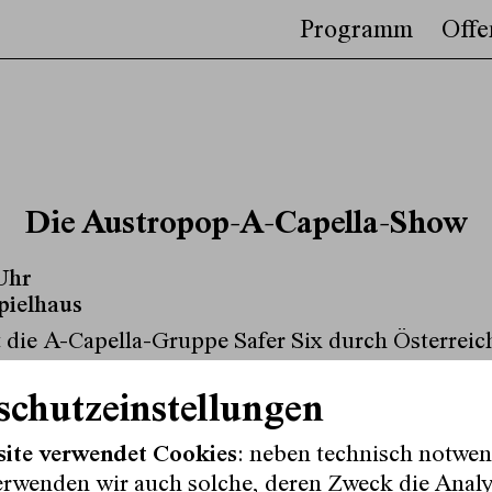
Programm
Offe
Die Austropop-A-Capella-Show
Uhr
pielhaus
rt die A-Capella-Gruppe Safer Six durch Österreic
 ausgiebig mit einem Austropop-Programm zu fe
nmal enden muss, wollen die sechs Sänger ihr P
schutzeinstellungen
al ordentlich zelebrieren. Zu diesem besonderen A
site verwendet Cookies
: neben technisch notwe
Gast: Songs von Falco, EAV, Fendrich, STS, Dan
erwenden wir auch solche, deren Zweck die Anal
genen Vokal-Arrangements ebenso zu hören wie L