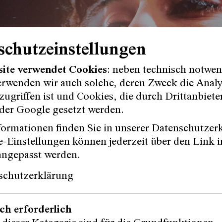
schutzeinstellungen
site verwendet Cookies
: neben technisch notwe
erwenden wir auch solche, deren Zweck die Anal
ugriffen ist und Cookies, die durch Drittanbiete
der Google gesetzt werden.
ormationen finden Sie in unserer Datenschutzer
-Einstellungen können jederzeit über den Link i
Wien arbeiteten die fünf Autor:innen Cynthia B
angepasst werden.
 Hoffmann, Stephanie LeBolt und Karlotta Mix übe
schutzerklärung
en. Erstmalig fand das Stipendienprogramm
Text i
s-Gratzer-Preis statt.
ch erforderlich
mas Perle hatten sie in intensiven Textbesprech