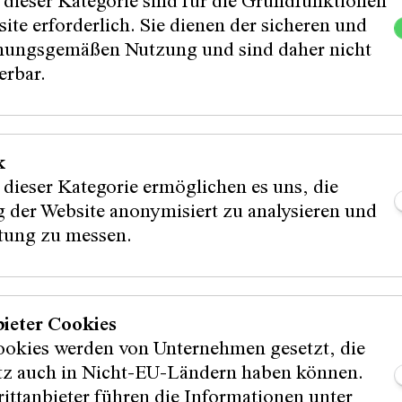
 dieser Kategorie sind für die Grundfunktionen
en Texten zu feilen und sie in einer öffentlichen
ite erforderlich. Sie dienen der sicheren und
keparcours zu erproben. Ausschnitte aus den ent
ungsgemäßen Nutzung und sind daher nicht
tudierenden des Max-Reinhardt Seminars der mdw
erbar.
ende Kunst Wien zu Kurzhörstücken gestaltet, di
de auf ausgestrahlt werden.
k
n Teilprogramm des Hans-Gratzer-Stipendiums, v
 dieser Kategorie ermöglichen es uns, die
n, Institut für Sprachkunst und Wiener Wortstae
 der Website anonymisiert zu analysieren und
em Max Reinhardt Seminar der mdw – Universitä
mehr anzeigen
stung zu messen.
 Wien und MUK - Musik und Kunst Privatuniversi
von der Literar-Mechana.
h ein Bett mit dem Winter zu teilen
bieter Cookies
AAT
ookies werden von Unternehmen gesetzt, die
itz auch in Nicht-EU-Ländern haben können.
ittanbieter führen die Informationen unter