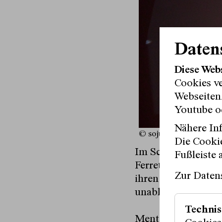
Daten
Diese Web
Cookies v
Webseitenz
Youtube o
Nähere Inf
© soju.studio
Die Cookie
Im Schauspielhaus 
Fußleiste 
Ferretti, Johannes
Zur Daten
ihren Textentwürf
unabhängig vom Han
Technis
Mentoriert von Tho