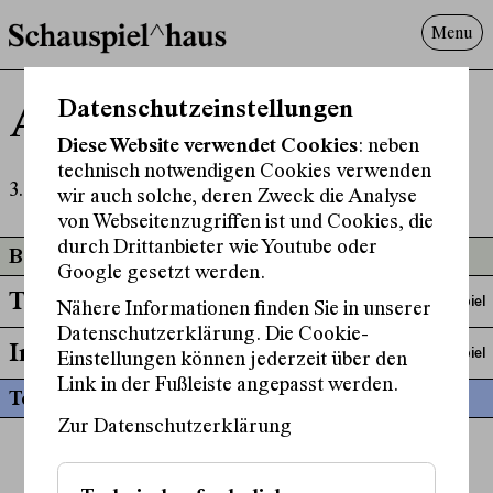
Menu
Programm
Datenschutzeinstellungen
Amrito Geiser
Offenes^Haus
Diese Website verwendet Cookies
: neben
Über uns
technisch notwendigen Cookies verwenden
Besuch
3. Jahrgang Schauspiel der MUK
wir auch solche, deren Zweck die Analyse
Suche
von Webseitenzugriffen ist und Cookies, die
durch Drittanbieter wie Youtube oder
Beteiligt an
Google gesetzt werden.
Text in Arbeit: Tag 2
Schauspiel
Nähere Informationen finden Sie in unserer
Datenschutzerklärung. Die Cookie-
Im Glashäusl
Schauspiel
Einstellungen können jederzeit über den
Link in der Fußleiste angepasst werden.
Termine
Zur Datenschutzerklärung