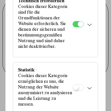
Technisch erforderlich
Cookies dieser Kategorie
Schauspielhaus Wien GmbH
sind für die
Porzellangasse 19
1090 Wien
Grundfunktionen der
+43 1 317 01 01
office@schauspielhaus.at
Website erforderlich. Sie
dienen der sicheren und
Impressum / Datenschutz
bestimmungsgemäßen
Presse / Downloads
Cookie-Einstellungen
Nutzung und sind daher
nicht deaktivierbar.
Instagram
Facebook
Tiktok
Newsletter abonnieren
Statistik
Cookies dieser Kategorie
ermöglichen es uns, die
Nutzung der Website
Fördergeber:innen:
anonymisiert zu analysieren
und die Leistung zu
messen.