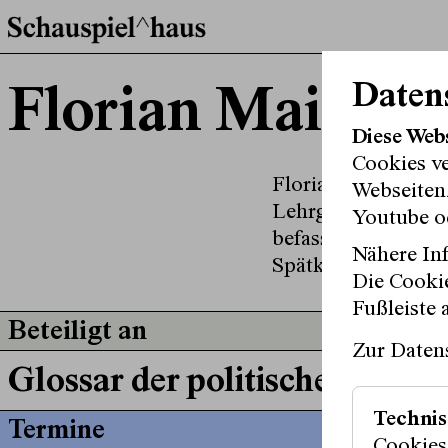
Daten
Florian Maier
Diese Web
Cookies v
Florian Maier, geb
Webseitenz
Lehrgang für szen
Youtube o
befassen sich mit 
Nähere Inf
Spätkapitalismus 
Die Cookie
Fußleiste 
Beteiligt an
Zur Daten
Glossar der politischen Emot
Technis
Termine
Cookies