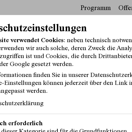
Programm
Offe
schutzeinstellungen
site verwendet Cookies
: neben technisch notwe
erwenden wir auch solche, deren Zweck die Anal
oren in Wien, studierte klassische Philologie. T
ugriffen ist und Cookies, die durch Drittanbiete
isches Schreiben
Forum Text 1
. Seine Theater- und
der Google gesetzt werden.
den sprachlichen und sozialen Randerscheinunge
ormationen finden Sie in unserer Datenschutzer
und Postanthropozän.
-Einstellungen können jederzeit über den Link i
angepasst werden.
schutzerklärung
ionen III
ch erforderlich
 dieser Kategorie sind für die Grundfunktionen