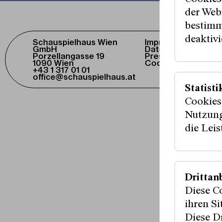
der Webs
bestimm
deaktivi
Schauspielhaus Wien
Impressum /
GmbH
Datenschutz
Porzellangasse 19
Presse / Download
1090 Wien
Cookie-Einstellung
+43 1 317 01 01
office@schauspielhaus.at
Statisti
Cookies
Fördergeber:i
Nutzung
die Lei
Medienpartner
Drittan
Diese C
ihren S
Diese Dr