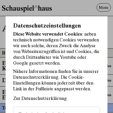
Menu
Programm
Datenschutzeinstellungen
Alphi Ouschan
Offenes^Haus
Diese Website verwendet Cookies
: neben
Über uns
technisch notwendigen Cookies verwenden
Besuch
wir auch solche, deren Zweck die Analyse
Suche
von Webseitenzugriffen ist und Cookies, die
Beteiligt an
durch Drittanbieter wie Youtube oder
Ensemble Plus: Am
Google gesetzt werden.
Ensemble Plus
Kanal
Nähere Informationen finden Sie in unserer
Datenschutzerklärung. Die Cookie-
Der Verein
Ensemble Plus
Einstellungen können jederzeit über den
Link in der Fußleiste angepasst werden.
Ensemble Plus:
Ensemble Plus
Einstiege/Ausstiege
Zur Datenschutzerklärung
Termine