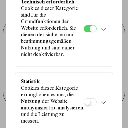
Technisch erforderlich
Cookies dieser Kategorie
sind für die
Grundfunktionen der
Website erforderlich. Sie
Schauspielhaus Wien GmbH
Porzellangasse 19
dienen der sicheren und
1090 Wien
bestimmungsgemäßen
+43 1 317 01 01
office@schauspielhaus.at
Nutzung und sind daher
nicht deaktivierbar.
Impressum / Datenschutz
Presse / Downloads
Cookie-Einstellungen
Instagram
Facebook
Statistik
Tiktok
Cookies dieser Kategorie
Newsletter abonnieren
ermöglichen es uns, die
Nutzung der Website
anonymisiert zu analysieren
und die Leistung zu
Fördergeber:innen:
messen.