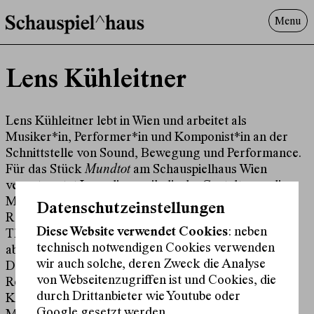
Menu
Programm
Lens Kühleitner
Offenes^Haus
Über uns
Besuch
Lens Kühleitner lebt in Wien und arbeitet als
Musiker*in, Performer*in und Komponist*in an der
Suche
Schnittstelle von Sound, Bewegung und Performance.
Für das Stück
Mundtot
am Schauspielhaus Wien
verantwortet Lens die musikalische Gestaltung;
die
Musik fungiert dabei als performativer Körper im
Datenschutzeinstellungen
Raum
. Lens Kühleitner arbeitet regelmäßig in
Diese Website verwendet Cookies
: neben
Theater-, Tanz- und Performancekontexten und
technisch notwendigen Cookies verwenden
absolvierte u. a. Residenzen bei Im_flieger,
wir auch solche, deren Zweck die Analyse
Dansverkstæðið Reykjavík und ImPulsTanz (TURBO
von Webseitenzugriffen ist und Cookies, die
Research Residencies).
durch Drittanbieter wie Youtube oder
Kollaborationen führten zu Arbeiten mit Olivia Hild,
Google gesetzt werden.