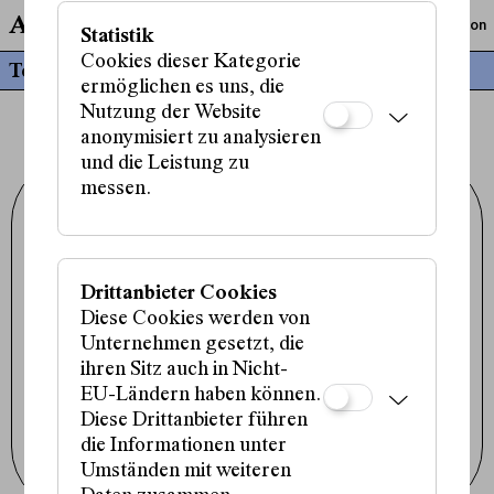
Am Fluss
Live-Musik und Komposition
Statistik
Cookies dieser Kategorie
Termine
ermöglichen es uns, die
Nutzung der Website
anonymisiert zu analysieren
und die Leistung zu
messen.
Schauspielhaus Wien GmbH
Porzellangasse 19
1090 Wien
+43 1 317 01 01
office@schauspielhaus.at
Drittanbieter Cookies
Impressum / Datenschutz
Diese Cookies werden von
Presse / Downloads
Cookie-Einstellungen
Unternehmen gesetzt, die
ihren Sitz auch in Nicht-
Instagram
Facebook
EU-Ländern haben können.
Tiktok
Diese Drittanbieter führen
die Informationen unter
Newsletter abonnieren
Umständen mit weiteren