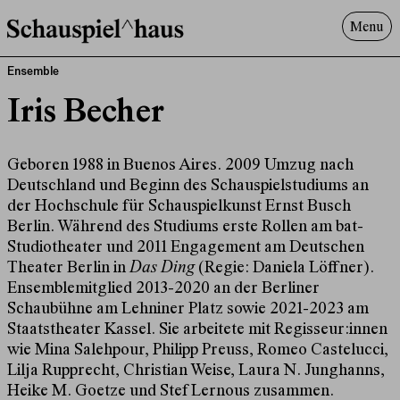
Menu
Programm
Ensemble
Offenes^Haus
Iris Becher
Über uns
Besuch
Geboren 1988 in Buenos Aires. 2009 Umzug nach
Suche
Deutschland und Beginn des Schauspielstudiums an
der Hochschule für Schauspielkunst Ernst Busch
Berlin. Während des Studiums erste Rollen am bat-
Studiotheater und 2011 Engagement am Deutschen
Theater Berlin in
Das Ding
(Regie: Daniela Löffner).
Ensemblemitglied 2013-2020 an der Berliner
Schaubühne am Lehniner Platz sowie 2021-2023 am
Staatstheater Kassel. Sie arbeitete mit Regisseur:innen
wie Mina Salehpour, Philipp Preuss, Romeo Castelucci,
Lilja Rupprecht, Christian Weise, Laura N. Junghanns,
Heike M. Goetze und Stef Lernous zusammen.