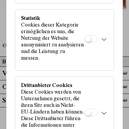
Statistik
Cookies dieser Kategorie
ermöglichen es uns, die
Nutzung der Website
anonymisiert zu analysieren
© soju.studio
und die Leistung zu
messen.
Beteiligt an
Verbranntes Land
Schauspiel
Drittanbieter Cookies
Capri
Schauspiel
Diese Cookies werden von
Unternehmen gesetzt, die
So^lo
Schauspiel
ihren Sitz auch in Nicht-
EU-Ländern haben können.
Diese Drittanbieter führen
mehr anzeigen
die Informationen unter